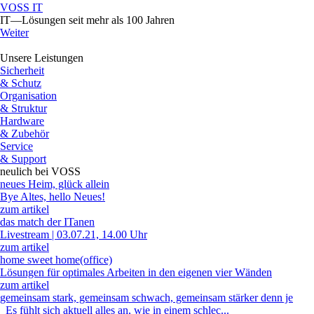
VOSS IT
IT—Lösungen seit mehr als 100 Jahren
Weiter
Unsere Leistungen
Sicherheit
& Schutz
Organisation
& Struktur
Hardware
& Zubehör
Service
& Support
neulich bei VOSS
neues Heim, glück allein
Bye Altes, hello Neues!
zum artikel
das match der ITanen
Livestream | 03.07.21, 14.00 Uhr
zum artikel
home sweet home(office)
Lösungen für optimales Arbeiten in den eigenen vier Wänden
zum artikel
gemeinsam stark, gemeinsam schwach, gemeinsam stärker denn je
Es fühlt sich aktuell alles an, wie in einem schlec...