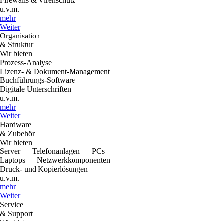
Firewalls & Virenschutz
u.v.m.
mehr
Weiter
Organisation
& Struktur
Wir bieten
Prozess-Analyse
Lizenz- & Dokument-Management
Buchführungs-Software
Digitale Unterschriften
u.v.m.
mehr
Weiter
Hardware
& Zubehör
Wir bieten
Server — Telefonanlagen — PCs
Laptops — Netzwerkkomponenten
Druck- und Kopierlösungen
u.v.m.
mehr
Weiter
Service
& Support