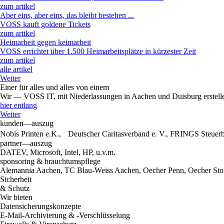
zum artikel
Aber eins, aber eins, das bleibt bestehen ...
VOSS kauft goldene Tickets
zum artikel
Heimarbeit gegen keimarbeit
VOSS errichtet über 1.500 Heimarbeitsplätze in kürzester Zeit
zum artikel
alle artikel
Weiter
Einer für alles und alles von einem
Wir — VOSS IT, mit Niederlassungen in Aachen und Duisburg erstelle
hier entlang
Weiter
kunden—auszug
Nobis Printen e.K., Deutscher Caritasverband e. V., FRINGS Steue
partner—auszug
DATEV, Microsoft, Intel, HP, u.v.m.
sponsoring & brauchtumspflege
Alemannia Aachen, TC Blau-Weiss Aachen, Oecher Penn, Oecher Stor
Sicherheit
& Schutz
Wir bieten
Datensicherungskonzepte
E-Mail-Archivierung & -Verschlüsselung